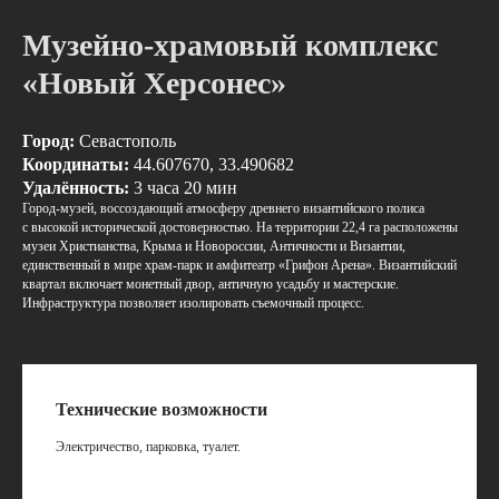
Музейно-храмовый комплекс
«Новый Херсонес»
Город:
Севастополь
Координаты:
44.607670, 33.490682
Удалённость:
3 часа 20 мин
Город‑музей, воссоздающий атмосферу древнего византийского полиса
с высокой исторической достоверностью. На территории 22,4 га расположены
музеи Христианства, Крыма и Новороссии, Античности и Византии,
единственный в мире храм‑парк и амфитеатр «Грифон Арена». Византийский
квартал включает монетный двор, античную усадьбу и мастерские.
Инфраструктура позволяет изолировать съемочный процесс.
Технические возможности
Электричество, парковка, туалет.